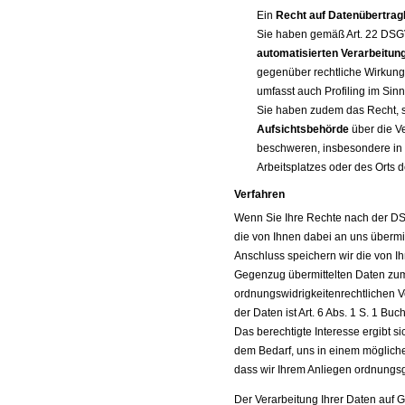
Ein
Recht auf Datenübertrag
Sie haben gemäß Art. 22 DS
automatisierten Verarbeitu
gegenüber rechtliche Wirkung e
umfasst auch Profiling im Sin
Sie haben zudem das Recht, 
Aufsichtsbehörde
über die V
beschweren, insbesondere in d
Arbeitsplatzes oder des Orts 
Verfahren
Wenn Sie Ihre Rechte nach der 
die von Ihnen dabei an uns übermit
Anschluss speichern wir die von I
Gegenzug übermittelten Daten zum
ordnungswidrigkeitenrechtlichen Ve
der Daten ist Art. 6 Abs. 1 S. 1 B
Das berechtigte Interesse ergibt 
dem Bedarf, uns in einem möglich
dass wir Ihrem Anliegen ordnun
Der Verarbeitung Ihrer Daten auf 