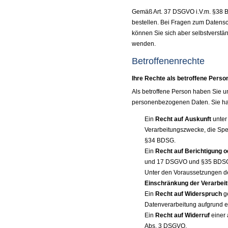
Gemäß Art. 37 DSGVO i.V.m. §38 BD
bestellen. Bei Fragen zum Datens
können Sie sich aber selbstverstä
wenden.
Betroffenenrechte
Ihre Rechte als betroffene Perso
Als betroffene Person haben Sie u
personenbezogenen Daten. Sie h
Ein
Recht auf Auskunft
unter
Verarbeitungszwecke, die Sp
§34 BDSG.
Ein
Recht auf Berichtigung 
und 17 DSGVO und §35 BDS
Unter den Voraussetzungen d
Einschränkung der Verarbei
Ein
Recht auf Widerspruch
ge
Datenverarbeitung aufgrund ei
Ein
Recht auf Widerruf
einer 
Abs. 3 DSGVO.