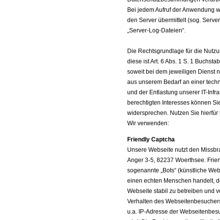
Bei jedem Aufruf der Anwendung w
den Server übermittelt (sog. Serve
„Server-Log-Dateien“.
Die Rechtsgrundlage für die Nutz
diese ist Art. 6 Abs. 1 S. 1 Buchs
soweit bei dem jeweiligen Dienst n
aus unserem Bedarf an einer tech
und der Entlastung unserer IT-Infr
berechtigten Interesses können Si
widersprechen. Nutzen Sie hierfür
Wir verwenden:
Friendly Captcha
Unsere Webseite nutzt den Missbr
Anger 3-5, 82237 Woerthsee. Frie
sogenannte „Bots“ (künstliche Webs
einen echten Menschen handelt, de
Webseite stabil zu betreiben und 
Verhalten des Webseitenbesuchers.
u.a. IP-Adresse der Webseitenbes