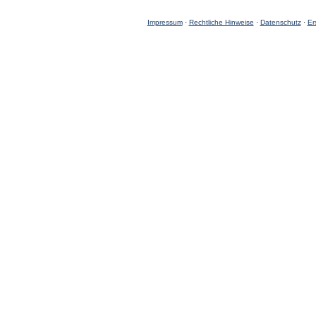
Impressum
·
Rechtliche Hinweise
·
Datenschutz
·
Er