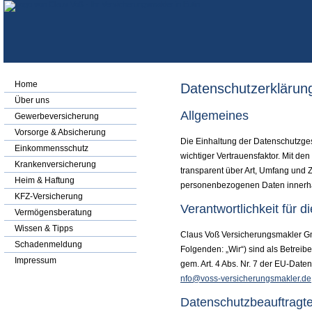
Home
Datenschutzerklärun
Über uns
Allgemeines
Gewerbeversicherung
Vorsorge & Absicherung
Die Einhaltung der Datenschutzgeset
Einkommensschutz
wichtiger Vertrauensfaktor. Mit 
Kranken­ver­si­che­rung
transparent über Art, Umfang und 
Heim & Haftung
personenbezogenen Daten innerhalb
KFZ-Versicherung
Verantwortlichkeit für 
Vermögensberatung
Wissen & Tipps
Claus Voß Ver­sicherungs­makler G
Schadenmeldung
Folgenden: „Wir“) sind als Betrei
Impressum
gem. Art. 4 Abs. Nr. 7 der EU-Da
nfo@voss-versicherungsmakler.de
Datenschutzbeauftragte