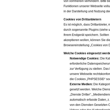
von vornherein verhindern. Bitte b
Funktionen unserer Webseite voll
in der Darstellung und Nutzung d
Cookies von Drittanbietern
Es ist möglich, dass Drittanbieter,
durch sogenannte Plugins (siehe un
Ihrem Endgerät speichern. Sollten 
akzeptieren wollen, können Sie d
Browsereinstellung „Cookies von Dr
Welche Cookies eingesetzt werd
Notwendige Cookies:
Die Kat
erforderliche Datenspeicheru
zur Verfügung zu stellen. Das
unsere Webseite rechtskonfor
die Cookies „PHPSESSID“ sow
Externe Medien:
Die Kategori
gesetzt werden. Welche Dienst
„Dienste Dritter“, „Mediendie
automatisch erfasste Daten, z.
von den Diensten Gesetzten C