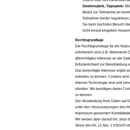
Videos oder des Kartendienst
Gewinnspiele, Tippspiele:
Mög
Modul zur Teilnahme an einem
Teilnahme hierfür registrieren
Sie beim nächsten Besuch die
nicht erneut eingeben müsse
Rechtsgrundlage
Die Rechtsgrundlage für die Nutzu
erforderlich sind (z.B. Warenkorb-
(Berechtigtes Interesse an der Da
Erforderlichkeit zur Bereitstellu
Das berechtigte Interesse ergibt 
anbieten zu können. Cookies sind da
Internet-Technologie sind und ohn
stünden. Wir benötigen daher Cook
zu können.
Der Verarbeitung Ihrer Daten auf 
unter den Voraussetzungen des Art
Impressum genannten Kontaktdate
Wir weisen aber darauf hin, dass 
Sinne des Art. 21 Abs. 1 DSGVO is