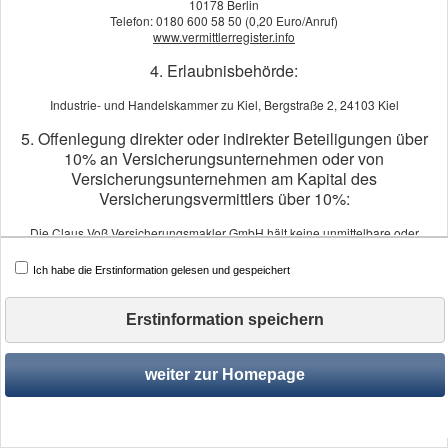
10178 Berlin
Ihr 
Telefon: 0180 600 58 50 (0,20 Euro/Anruf)
www.vermittlerregister.info
Als 
Ihnen
4. Erlaubnisbehörde:
unabh
Industrie- und Handelskammer zu Kiel, Bergstraße 2, 24103 Kiel
5. Offenlegung direkter oder indirekter Beteiligungen über
10% an Versicherungsunternehmen oder von
Versicherungsunternehmen am Kapital des
Versicherungsvermittlers über 10%:
Die Claus Voß Versicherungsmakler GmbH hält keine unmittelbare oder
mittelbare Beteiligung von mehr als 10% der Stimmrechte oder des Kapitals
an einem Versicherungsunternehmen.
Ich habe die Erstinformation gelesen und gespeichert
Ein Versicherungsunternehmen hält keine mittelbare oder unmittelbare
Impressum
·
Rechtliche Hinweise
·
Datenschutz
·
Er
Beteiligung von mehr als 10% der Stimmrechte oder des Kapitals an der Claus
Voß Versicherungsmakler GmbH.
Erstinformation speichern
6. Schlichtungsstellen:
weiter zur Homepage
Versicherungsombudsmann e.V.
Postfach 08 06 32, 10006 Berlin
Tel.: 0800 3696000 (kostenfrei aus deutschen Telefonnetzen)
Fax: 0800 3699000 (kostenfrei aus deutschen Telefonnetzen)
beschwerde@versicherungsombudsmann.de