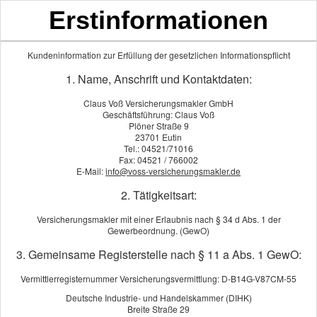
Erstinformationen
Kundeninformation zur Erfüllung der gesetzlichen Informationspflicht
1. Name, Anschrift und Kontaktdaten:
Home
Vermögensberatung
Claus Voß Versicherungsmakler GmbH
Über uns
Geschäftsführung: Claus Voß
Als unabhängige Vermögensberater s
Gewerbeversicherung
Plöner Straße 9
Banken oder Versicherungen. Wir e
Vorsorge & Absicherung
23701 Eutin
Lebenssituation passt.
Tel.: 04521/71016
Einkommensschutz
Fax: 04521 / 766002
Kranken­ver­si­che­rung
E-Mail:
info@voss-versicherungsmakler.de
Unsere Leistungen im Bereich Ve
Heim & Haftung
2. Tätigkeitsart:
Vermögensaufbau & Vermöge
KFZ-Versicherung
Alters­vorsorge & Ruhestands
Vermögensberatung
Versicherungsmakler mit einer Erlaubnis nach § 34 d Abs. 1 der
ETF & Fondsberatung
Gewerbeordnung. (GewO)
Wissen & Tipps
Analyse bestehender Anlagen
Schadenmeldung
3. Gemeinsame Registerstelle nach § 11 a Abs. 1 GewO:
Unabhängige Beratung ohne 
Impressum
Sprechen Sie uns an – wir nehmen un
Vermittlerregisternummer Versicherungsvermittlung: D-B14G-V87CM-55
Deutsche Industrie- und Handelskammer (DIHK)
Breite Straße 29