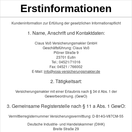
Erstinformationen
Kundeninformation zur Erfüllung der gesetzlichen Informationspflicht
1. Name, Anschrift und Kontaktdaten:
Home
Das Team
Claus Voß Versicherungsmakler GmbH
Über uns
Geschäftsführung: Claus Voß
Claus Voß
– Gründer & Geschäfts
Gewerbeversicherung
Plöner Straße 9
Als unabhängiger Makler kennen wi
Vorsorge & Absicherung
23701 Eutin
Tel.: 04521/71016
unseren Kunden mit Rat und Tat zu
Einkommensschutz
Fax: 04521 / 766002
Kranken­ver­si­che­rung
E-Mail:
info@voss-versicherungsmakler.de
Schwerpunkte:
Heim & Haftung
2. Tätigkeitsart:
KFZ & Sach
KFZ-Versicherung
Gewerbe
Vermögensberatung
Versicherungsmakler mit einer Erlaubnis nach § 34 d Abs. 1 der
Haftung & Recht
Gewerbeordnung. (GewO)
Wissen & Tipps
Alters­vorsorge
Schadenmeldung
3. Gemeinsame Registerstelle nach § 11 a Abs. 1 GewO:
Impressum
Vermittlerregisternummer Versicherungsvermittlung: D-B14G-V87CM-55
Justus Voß
– Ver­sicherungs­mak
Deutsche Industrie- und Handelskammer (DIHK)
Mit unserem Hintergrund in der V
Breite Straße 29