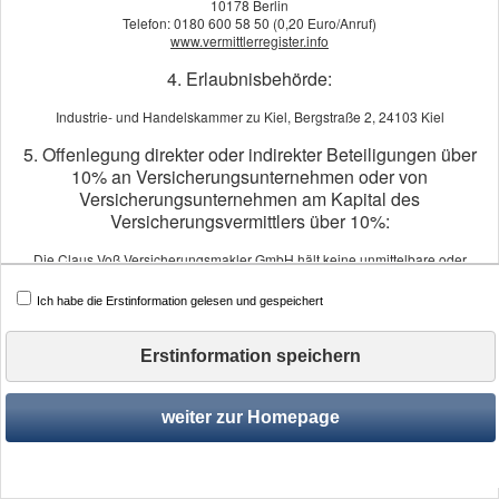
der passenden Absicherung bis zu
10178 Berlin
Telefon: 0180 600 58 50 (0,20 Euro/Anruf)
Schwerpunkte:
www.vermittlerregister.info
4. Erlaubnisbehörde:
Vermögensaufbau und -optim
Alters­vorsorge
Industrie- und Handelskammer zu Kiel, Bergstraße 2, 24103 Kiel
Einkommenschutz
Kranken­ver­si­che­rung
5. Offenlegung direkter oder indirekter Beteiligungen über
10% an Versicherungsunternehmen oder von
Versicherungsunternehmen am Kapital des
Versicherungsvermittlers über 10%:
Wir sind für Sie da – persönlich, 
uns an!
Die Claus Voß Versicherungsmakler GmbH hält keine unmittelbare oder
mittelbare Beteiligung von mehr als 10% der Stimmrechte oder des Kapitals
Tel.: 04521/71016
an einem Versicherungsunternehmen.
Ich habe die Erstinformation gelesen und gespeichert
Ein Versicherungsunternehmen hält keine mittelbare oder unmittelbare
Beteiligung von mehr als 10% der Stimmrechte oder des Kapitals an der Claus
Voß Versicherungsmakler GmbH.
Erstinformation speichern
6. Schlichtungsstellen:
weiter zur Homepage
Versicherungsombudsmann e.V.
Impressum
·
Rechtliche Hinweise
·
Datenschutz
·
Er
Postfach 08 06 32, 10006 Berlin
Tel.: 0800 3696000 (kostenfrei aus deutschen Telefonnetzen)
Fax: 0800 3699000 (kostenfrei aus deutschen Telefonnetzen)
beschwerde@versicherungsombudsmann.de