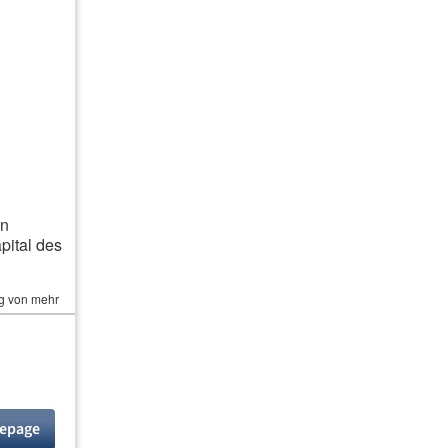
verbindlich, unabhängig
an
ital des
ng von mehr
als 10% der
mepage