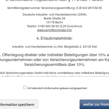
Bestehende Lücken im Schutz
Vermittlerregisternummer Versicherungsvermittlung: D-B14G-V87CM-55
Steuerliche Optimierungsmöglichkeiten
Deutsche Industrie- und Handelskammer (DIHK)
Den gesamten Markt – unabhängig und ohne Produktbindung
Breite Straße 29
10178 Berlin
Telefon: 0180 600 58 50 (0,20 Euro/Anruf)
www.vermittlerregister.info
Jetzt Situation analysieren lassen
Wir schauen uns Ihre individuelle Situation an – un
4. Erlaubnisbehörde:
und persönlich.
Industrie- und Handelskammer zu Kiel, Bergstraße 2, 24103 Kiel
Beratungstermin anfragen
. Offenlegung direkter oder indirekter Beteiligungen über 10% 
erungsunternehmen oder von Versicherungsunternehmen am Kap
Versicherungsvermittlers über 10%:
Voß Versicherungsmakler GmbH hält keine unmittelbare oder mittelbare Beteiligu
als 10% der Stimmrechte oder des Kapitals an einem Versicherungsunternehmen.
herungsunternehmen hält keine mittelbare oder unmittelbare Beteiligung von mehr 
Stimmrechte oder des Kapitals an der Claus Voß Versicherungsmakler GmbH.
Ich habe die Erstinformation gelesen und gespeichert
mpressum
·
Rechtliche Hinweise
·
Datenschutz
·
Erstinformation
·
Beschwerden
·
Cookies
Vertrag widerrufen
6. Schlichtungsstellen:
Versicherungsombudsmann e.V.
weiter zur Ho
nformation speichern
Postfach 08 06 32, 10006 Berlin
Tel.: 0800 3696000 (kostenfrei aus deutschen Telefonnetzen)