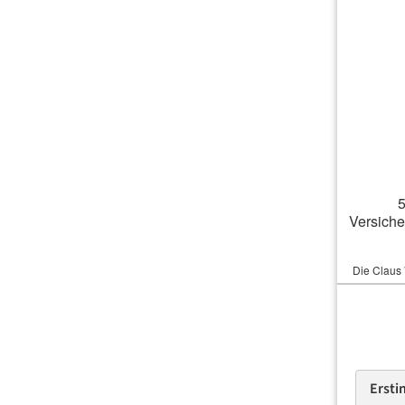
5
Versich
Die Claus 
Ein Versic
I
Ersti