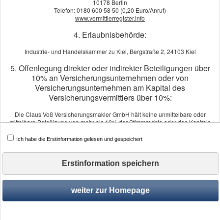
10178 Berlin
Steuerliche Optimierungsmögl
Telefon: 0180 600 58 50 (0,20 Euro/Anruf)
www.vermittlerregister.info
Den gesamten Markt – von kla
4. Erlaubnisbehörde:
Am Ende bekommen Sie keine Empf
passt.
Industrie- und Handelskammer zu Kiel, Bergstraße 2, 24103 Kiel
5. Offenlegung direkter oder indirekter Beteiligungen über
10% an Versicherungsunternehmen oder von
Jetzt
Versicherungsunternehmen am Kapital des
Wir s
Versicherungsvermittlers über 10%:
unab
Die Claus Voß Versicherungsmakler GmbH hält keine unmittelbare oder
mittelbare Beteiligung von mehr als 10% der Stimmrechte oder des Kapitals
an einem Versicherungsunternehmen.
Ein Versicherungsunternehmen hält keine mittelbare oder unmittelbare
Ich habe die Erstinformation gelesen und gespeichert
Beteiligung von mehr als 10% der Stimmrechte oder des Kapitals an der Claus
Voß Versicherungsmakler GmbH.
Erstinformation speichern
6. Schlichtungsstellen:
Versicherungsombudsmann e.V.
weiter zur Homepage
Postfach 08 06 32, 10006 Berlin
Tel.: 0800 3696000 (kostenfrei aus deutschen Telefonnetzen)
Impressum
·
Rechtliche Hinweise
·
Datenschutz
·
Er
Fax: 0800 3699000 (kostenfrei aus deutschen Telefonnetzen)
beschwerde@versicherungsombudsmann.de