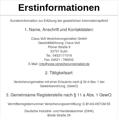
Erstinformationen
Kundeninformation zur Erfüllung der gesetzlichen Informationspflicht
1. Name, Anschrift und Kontaktdaten:
Home
Vorsorge & Absicher
Claus Voß Versicherungsmakler GmbH
Über uns
Geschäftsführung: Claus Voß
Die richtige Vorsorge ist mehr als 
Gewerbeversicherung
Plöner Straße 9
Leben, Ihren Zielen und Ihrer steue
Vorsorge & Absicherung
23701 Eutin
Tel.: 04521/71016
Einkommensschutz
Als unabhängige Makler sind wir a
Fax: 04521 / 766002
Kranken­ver­si­che­rung
E-Mail:
info@voss-versicherungsmakler.de
Situation ganzheitlich und suchen
Heim & Haftung
transparent, verständlich und steuer
2. Tätigkeitsart:
KFZ-Versicherung
Denn gute Vorsorge bedeutet nicht 
Vermögensberatung
Versicherungsmakler mit einer Erlaubnis nach § 34 d Abs. 1 der
Vorsorgelösungen bieten erhebliche
Gewerbeordnung. (GewO)
Wissen & Tipps
zeigen Ihnen welche Möglichkeiten 
Schadenmeldung
3. Gemeinsame Registerstelle nach § 11 a Abs. 1 GewO:
Unsere Analyse umfasst:
Impressum
Vermittlerregisternummer Versicherungsvermittlung: D-B14G-V87CM-55
Ihre aktuelle Absicherungssitu
Deutsche Industrie- und Handelskammer (DIHK)
Bestehende Verträge und mög
Breite Straße 29
Ihre Ziele für Alter, Familie 