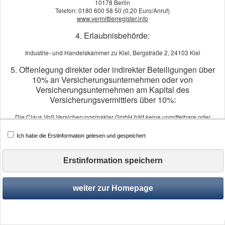
10178 Berlin
Telefon: 0180 600 58 50 (0,20 Euro/Anruf)
Sprec
www.vermittlerregister.info
Situa
4. Erlaubnisbehörde:
Industrie- und Handelskammer zu Kiel, Bergstraße 2, 24103 Kiel
5. Offenlegung direkter oder indirekter Beteiligungen über
10% an Versicherungsunternehmen oder von
Versicherungsunternehmen am Kapital des
Versicherungsvermittlers über 10%:
Die Claus Voß Versicherungsmakler GmbH hält keine unmittelbare oder
mittelbare Beteiligung von mehr als 10% der Stimmrechte oder des Kapitals
Impressum
·
Rechtliche Hinweise
·
Datenschutz
·
Er
an einem Versicherungsunternehmen.
Ich habe die Erstinformation gelesen und gespeichert
Ein Versicherungsunternehmen hält keine mittelbare oder unmittelbare
Beteiligung von mehr als 10% der Stimmrechte oder des Kapitals an der Claus
Voß Versicherungsmakler GmbH.
Erstinformation speichern
6. Schlichtungsstellen:
weiter zur Homepage
Versicherungsombudsmann e.V.
Postfach 08 06 32, 10006 Berlin
Tel.: 0800 3696000 (kostenfrei aus deutschen Telefonnetzen)
Fax: 0800 3699000 (kostenfrei aus deutschen Telefonnetzen)
beschwerde@versicherungsombudsmann.de