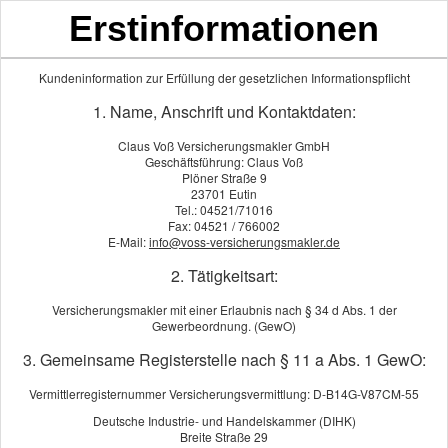
Erstinformationen
Kundeninformation zur Erfüllung der gesetzlichen Informationspflicht
1. Name, Anschrift und Kontaktdaten:
Home
KFZ-Versicherung
Claus Voß Versicherungsmakler GmbH
Über uns
Geschäftsführung: Claus Voß
Beim Auto ver­gleichen viele nur d
Gewerbeversicherung
Plöner Straße 9
gleichen wir für Sie Tarife aus übe
Vorsorge & Absicherung
23701 Eutin
Ob Haft­pflicht, Teil- oder Vollkas
Tel.: 04521/71016
Einkommensschutz
Fax: 04521 / 766002
Fachchinesisch.
Kranken­ver­si­che­rung
E-Mail:
info@voss-versicherungsmakler.de
Heim & Haftung
Besondere Erfahrung bringen wir i
2. Tätigkeitsart:
KFZ-Versicherung
mit. Traktoren, Anhänger, Erntem
wir kennen den Markt und finden d
Vermögensberatung
Versicherungsmakler mit einer Erlaubnis nach § 34 d Abs. 1 der
Gewerbeordnung. (GewO)
Wissen & Tipps
Und weil gute Absicherung selten 
Schadenmeldung
3. Gemeinsame Registerstelle nach § 11 a Abs. 1 GewO:
Gespräch fest, dass auch andere 
Impressum
uns gerne die Zeit dafür.
Vermittlerregisternummer Versicherungsvermittlung: D-B14G-V87CM-55
Deutsche Industrie- und Handelskammer (DIHK)
Breite Straße 29
Persö